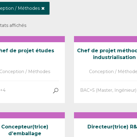
eption / Méthodes
ltats affichés
hef de projet études
Chef de projet métho
industrialisation
Conception / Méthodes
Conception / Méthod
+4
BAC+5 (Master, Ingénieur)
Concepteur(trice)
Directeur(trice) R
d’emballage