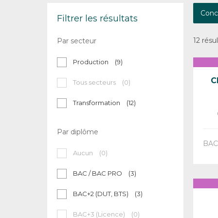
Conc
Filtrer les résultats
12 résu
Par secteur
Production
(9)
C
Tous secteurs
(0)
Transformation
(12)
Par diplôme
BAC
Aucun
(0)
BAC / BAC PRO
(3)
BAC+2 (DUT, BTS)
(3)
BAC+3 (Licence)
(0)